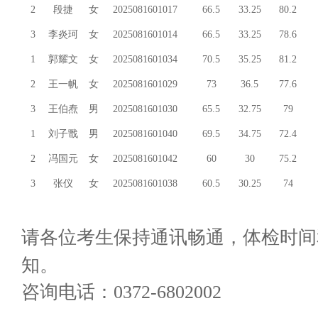
2
段捷
女
2025081601017
66.5
33.25
80.2
3
李炎珂
女
2025081601014
66.5
33.25
78.6
1
郭耀文
女
2025081601034
70.5
35.25
81.2
2
王一帆
女
2025081601029
73
36.5
77.6
3
王伯焘
男
2025081601030
65.5
32.75
79
1
刘子戬
男
2025081601040
69.5
34.75
72.4
2
冯国元
女
2025081601042
60
30
75.2
3
张仪
女
2025081601038
60.5
30.25
74
请各位考生保持通讯畅通，体检时间
知。
咨询电话：0372-6802002