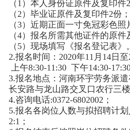
（1）
本人身份证
原件及复印件
（2）
毕业证
原件及复印件2份
（
3
）
近期正面一寸免冠彩色照
（
4
）
报名所需其他证件的原件
（
5
）
现场填写《
报名
登记表》
2
.报名时间：
2020
年
11
月
14
日至
上午8:30-11:30 下午14:30-1
7
:
3
0
3
.报名地点：
河南环宇劳务派遣
长安路与龙山路交叉口农行三
4.咨询电话:
0372-6802002；
5.报名各岗位人数与拟招聘计
2:1；